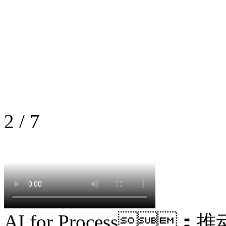
2
/
7
AI for Process